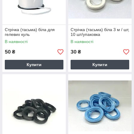
Стрічка (тасьма) біла для
Стрічка (тасьма) біла 3 м / шт,
гелевих куль
10 шт/упаковка
В наявності
В наявності
50
30
₴
₴
Купити
Купити