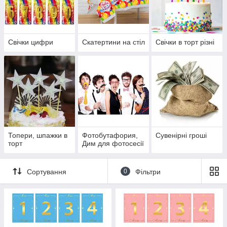
Свічки цифри
Скатертини на стіл
Свічки в торт різні
Топери, шпажки в
Фотобутафория,
Сувенірні гроші
торт
Дим для фотосесії
Сортування
0
Фільтри