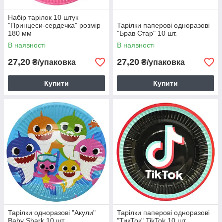
Набір тарілок 10 штук
"Принцеси-сердечка" розмір
Тарілки паперові одноразові
180 мм
"Брав Стар" 10 шт.
В наявності
В наявності
27,20
27,20
₴/упаковка
₴/упаковка
Купити
Купити
Тарілки одноразові "Акули"
Тарілки паперові одноразові
Baby Shark 10 шт
"ТикТок" TikTok 10 шт.