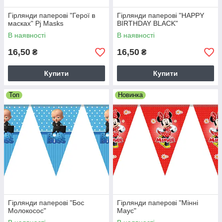
Гірлянди паперові "Герої в
Гірлянди паперові "HAPPY
масках" Pj Masks
BIRTHDAY BLACK"
В наявності
В наявності
16,50
16,50
₴
₴
Купити
Купити
Топ
Новинка
Гірлянди паперові "Бос
Гірлянди паперові "Мінні
Молокосос"
Маус"