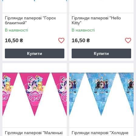
Гірлянди паперові "Горох
Гірлянди паперові "Hello
блакитний"
Kitty"
В наявності
В наявності
16,50
16,50
₴
₴
Купити
Купити
Гірлянди паперові "Маленькі
Гірлянди паперові "Холодне