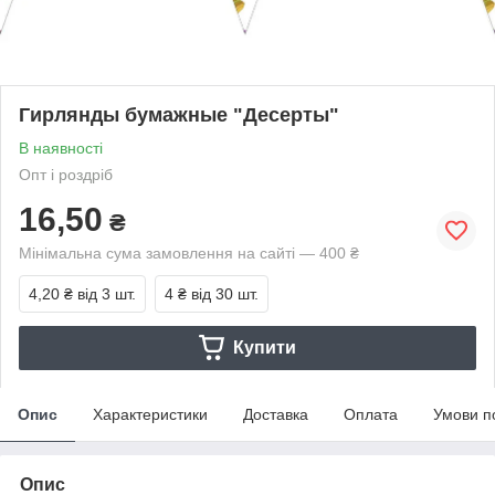
Гирлянды бумажные "Десерты"
В наявності
Опт і роздріб
16,50
₴
Мінімальна сума замовлення на сайті — 400 ₴
4,20 ₴
від 3 шт.
4 ₴
від 30 шт.
Купити
Опис
Характеристики
Доставка
Оплата
Умови п
Опис