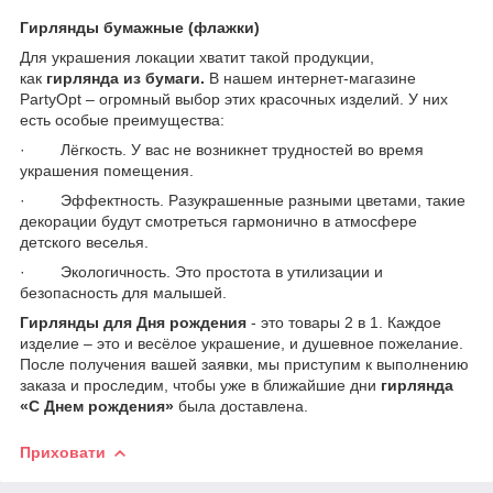
Гирлянды бумажные (флажки)
Для украшения локации хватит такой продукции,
как
гирлянда из бумаги.
В нашем интернет-магазине
PartyOpt – огромный выбор этих красочных изделий. У них
есть особые преимущества:
· Лёгкость. У вас не возникнет трудностей во время
украшения помещения.
· Эффектность. Разукрашенные разными цветами, такие
декорации будут смотреться гармонично в атмосфере
детского веселья.
· Экологичность. Это простота в утилизации и
безопасность для малышей.
Гирлянды для Дня рождения
- это товары 2 в 1. Каждое
изделие – это и весёлое украшение, и душевное пожелание.
После получения вашей заявки, мы приступим к выполнению
заказа и проследим, чтобы уже в ближайшие дни
гирлянда
«С Днем рождения»
была доставлена.
Приховати