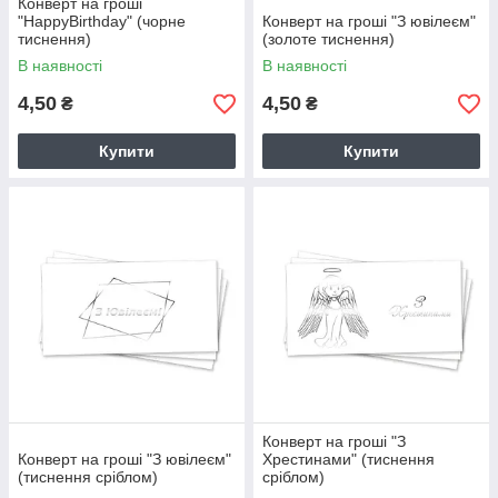
Конверт на гроші
"HappyBirthday" (чорне
Конверт на гроші "З ювілеєм"
тиснення)
(золоте тиснення)
В наявності
В наявності
4,50
4,50
₴
₴
Купити
Купити
Конверт на гроші "З
Конверт на гроші "З ювілеєм"
Хрестинами" (тиснення
(тиснення сріблом)
сріблом)