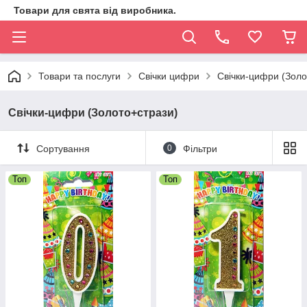
Товари для свята від виробника.
Товари та послуги
Свічки цифри
Свічки-цифри (Золо
Свічки-цифри (Золото+стрази)
Сортування
0
Фільтри
Топ
Топ