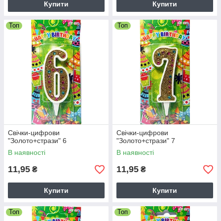
Купити
Купити
Топ
Топ
Свічки-цифрови
Свічки-цифрови
"Золото+стрази" 6
"Золото+стрази" 7
В наявності
В наявності
11,95
11,95
₴
₴
Купити
Купити
Топ
Топ