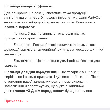
Гірлянди паперові (флажки)
Для прикрашання локації вистачить такої продукції,
як
гірлянда з паперу.
У нашому інтернет-магазині PartyOpt
— величезний вибір цих барвистих виробів. Вони мають
особливі переваги:
· Легкість. У вас не виникне труднощів під час
прикрашання приміщення.
· Ефектність. Розфарбовані різними кольорами, такі
декорації матимуть гармонійний вигляд в атмосфері дитячих
веселощів.
· Екологічність. Це простота в утилізації та безпека для
малюків.
Гірлянди для Дня народження
— це товари 2 в 1. Кожен
виріб — це і весела прикраса, і душевне побажання. Після
отримання вашої заявки, ми розпочнемо виконання
замовлення й простежуємо, щоб уже в найближчі
дні
гірлянда «З Днем народження»
була доставлена.
Приховати