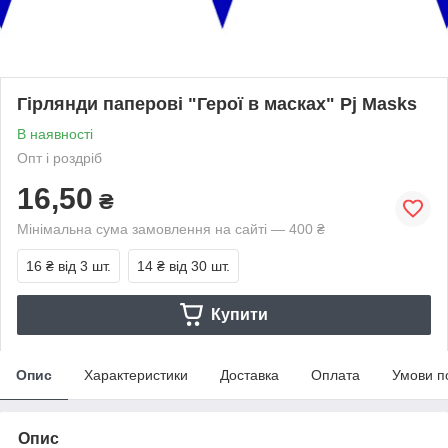
Гірлянди паперові "Герої в масках" Pj Masks
В наявності
Опт і роздріб
16,50
₴
Мінімальна сума замовлення на сайті — 400 ₴
16 ₴
від 3 шт.
14 ₴
від 30 шт.
Купити
Опис
Характеристики
Доставка
Оплата
Умови п
Опис