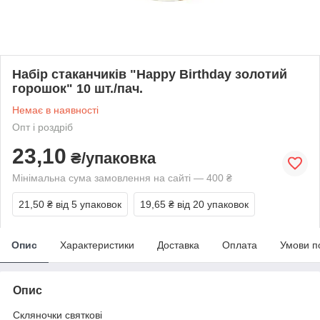
Набір стаканчиків "Happy Birthday золотий
горошок" 10 шт./пач.
Немає в наявності
Опт і роздріб
23,10
₴/упаковка
Мінімальна сума замовлення на сайті — 400 ₴
21,50 ₴
від 5 упаковок
19,65 ₴
від 20 упаковок
Опис
Характеристики
Доставка
Оплата
Умови п
Опис
Скляночки святкові