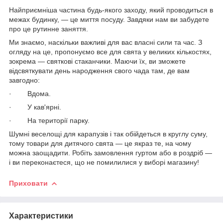
Найприємніша частина будь-якого заходу, який проводиться в
межах будинку, — це миття посуду. Завдяки нам ви забудете
про це рутинне заняття.
Ми знаємо, наскільки важливі для вас власні сили та час. З
огляду на це, пропонуємо все для свята у великих кількостях,
зокрема — святкові стаканчики. Маючи їх, ви зможете
відсвяткувати день народження свого чада там, де вам
завгодно:
· Вдома.
· У кав'ярні.
· На території парку.
Шумні веселощі для карапузів і так обійдеться в круглу суму,
тому товари для дитячого свята — це якраз те, на чому
можна заощадити. Робіть замовлення гуртом або в роздріб —
і ви переконаєтеся, що не помилилися у виборі магазину!
Приховати
Характеристики