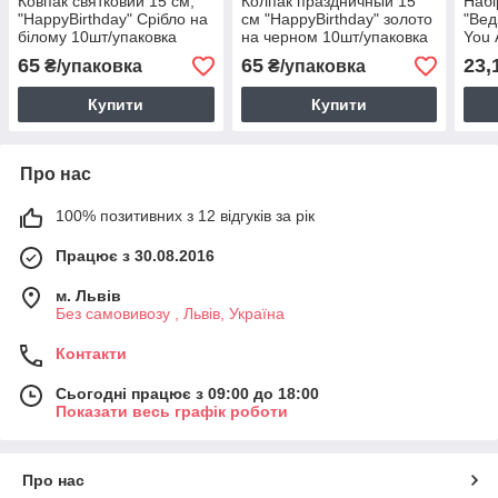
Ковпак святковий 15 см,
Колпак праздничный 15
Набі
"HappyBirthday" Срібло на
см "HappyBirthday" золото
"Вед
білому 10шт/упаковка
на черном 10шт/упаковка
You 
пач.
65
65
23,
₴/упаковка
₴/упаковка
Купити
Купити
Про нас
100% позитивних з 12 відгуків за рік
Працює з 30.08.2016
м. Львів
Без самовивозу , Львів, Україна
Контакти
Сьогодні працює з 09:00 до 18:00
Показати весь графік роботи
Про нас