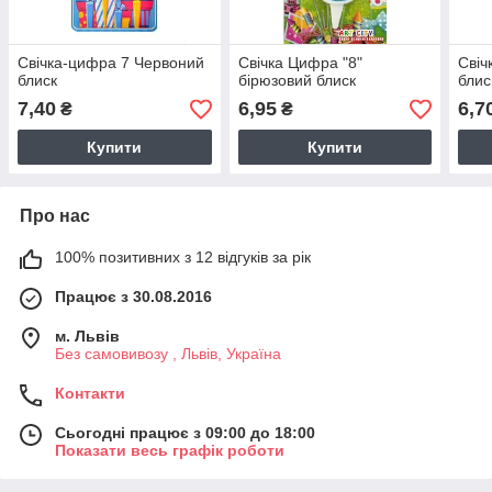
Свічка-цифра 7 Червоний
Свічка Цифра "8"
Свіч
блиск
бірюзовий блиск
бли
7,40
6,95
6,7
₴
₴
Купити
Купити
Про нас
100% позитивних з 12 відгуків за рік
Працює з 30.08.2016
м. Львів
Без самовивозу , Львів, Україна
Контакти
Сьогодні працює з 09:00 до 18:00
Показати весь графік роботи