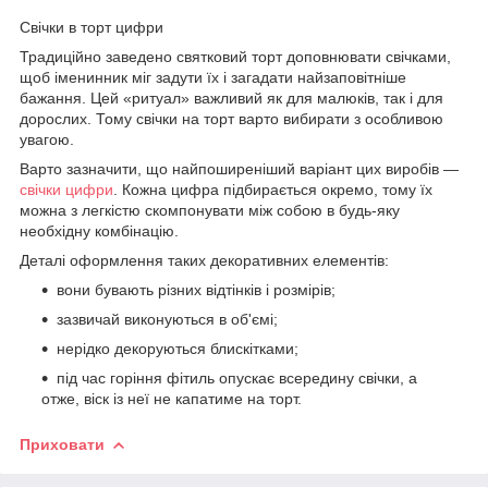
Свічки в торт цифри
Традиційно заведено святковий торт доповнювати свічками,
щоб іменинник міг задути їх і загадати найзаповітніше
бажання. Цей «ритуал» важливий як для малюків, так і для
дорослих. Тому свічки на торт варто вибирати з особливою
увагою.
Варто зазначити, що найпоширеніший варіант цих виробів —
свічки цифри
. Кожна цифра підбирається окремо, тому їх
можна з легкістю скомпонувати між собою в будь-яку
необхідну комбінацію.
Деталі оформлення таких декоративних елементів:
вони бувають різних відтінків і розмірів;
зазвичай виконуються в об'ємі;
нерідко декоруються блискітками;
під час горіння фітиль опускає всередину свічки, а
отже, віск із неї не капатиме на торт.
Приховати