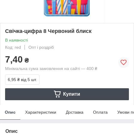
Свічка-цифра 8 Червоний блиск
В наявності
Код: red
Опт і роздріб
7,40
₴
Мінімальна сума замовлення на сайті — 400 ₴
6,95 ₴
від 5 шт.
Купити
Опис
Характеристики
Доставка
Оплата
Умови п
Опис