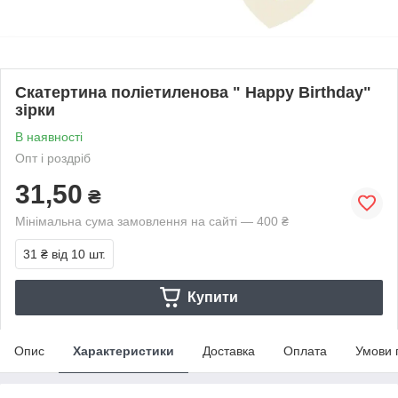
Скатертина поліетиленова " Happy Birthday"
зірки
В наявності
Опт і роздріб
31,50
₴
Мінімальна сума замовлення на сайті — 400 ₴
31 ₴
від 10 шт.
Купити
Опис
Характеристики
Доставка
Оплата
Умови 