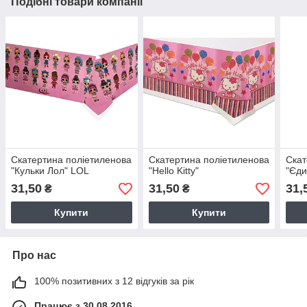
Подібні товари компанії
Скатертина поліетиленова
Скатертина поліетиленова
Скат
"Кульки Лол" LOL
"Hello Kitty"
"Єди
31,50
31,50
31,
₴
₴
Купити
Купити
Про нас
100% позитивних з 12 відгуків за рік
Працює з 30.08.2016