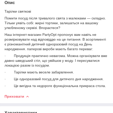
Опис
Тарілки святкові
Помити посуд після тривалого свята з малюками — складно.
Тільки уявіть собі: жирні тортики, залишаться на вашому
улюбленому сервізі. Впораєтеся?
Наш інтернет-магазин PartyOpt пропонує вам навіть не
розмірковувати над відповіддю на це питання. В асортименті
є різноманітний дитячий одноразовий посуд на День
народження. паперові вироби мають багато переваг:
· Продукція практично невагома. Можна організувати вже
давно шведський стіл, що увійшов у моду. І пересуватися
локацією разом із посудом.
· Тарілки мають веселе забарвлення.
· Це одноразовий посуд для дитячого дня народження.
· Це вигідна та недороге функціональна прикраса стола.
Приховати
Характеристики