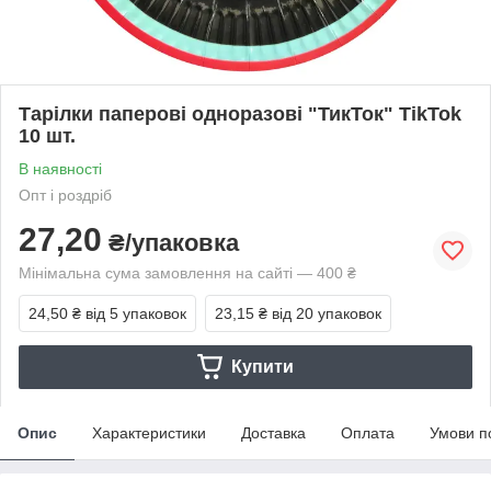
Тарілки паперові одноразові "ТикТок" TikTok
10 шт.
В наявності
Опт і роздріб
27,20
₴/упаковка
Мінімальна сума замовлення на сайті — 400 ₴
24,50 ₴
від 5 упаковок
23,15 ₴
від 20 упаковок
Купити
Опис
Характеристики
Доставка
Оплата
Умови п