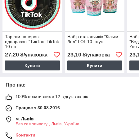
Тарілки паперові
Набір стаканчиків "Кільки
Набі
одноразові "ТикТок" TikTok
Лол" LOL 10 штук
"Вед
10 шт.
You 
пач.
27,20
23,10
23,
₴/упаковка
₴/упаковка
Купити
Купити
Про нас
100% позитивних з 12 відгуків за рік
Працює з 30.08.2016
м. Львів
Без самовивозу , Львів, Україна
Контакти