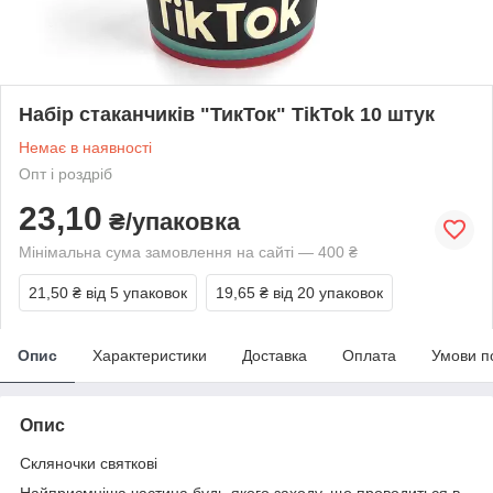
Набір стаканчиків "ТикТок" TikTok 10 штук
Немає в наявності
Опт і роздріб
23,10
₴/упаковка
Мінімальна сума замовлення на сайті — 400 ₴
21,50 ₴
від 5 упаковок
19,65 ₴
від 20 упаковок
Опис
Характеристики
Доставка
Оплата
Умови п
Опис
Скляночки святкові
Найприємніша частина будь-якого заходу, що проводиться в