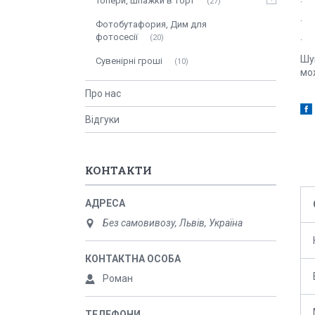
Топери, шпажки в торт
· 
27
· 
Фотобутафория, Дим для
фотосесії
20
· 
Шум
Сувенірні гроші
10
мож
Про нас
Відгуки
КОНТАКТИ
Без самовивозу, Львів, Україна
Роман