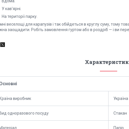
Вдома.
У кав'ярні.
На території парку.
ні веселощі для карапузів і так обійдеться в круглу суму, тому тов
на заощадити. Робіть замовлення гуртом або в роздріб — і ви пере
Характеристик
Основні
Країна виробник
Україна
Вид одноразового посуду
Стакан
Матеріал
Папір