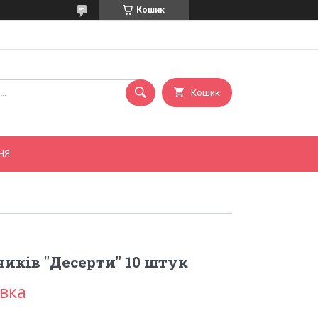
Кошик
Кошик
НЯ
чиків "Десерти" 10 штук
овка