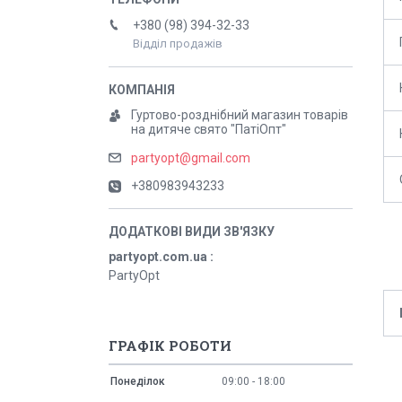
+380 (98) 394-32-33
Відділ продажів
Гуртово-розднібний магазин товарів
на дитяче свято "ПатіОпт"
partyopt@gmail.com
+380983943233
partyopt.com.ua
PartyOpt
ГРАФІК РОБОТИ
Понеділок
09:00
18:00