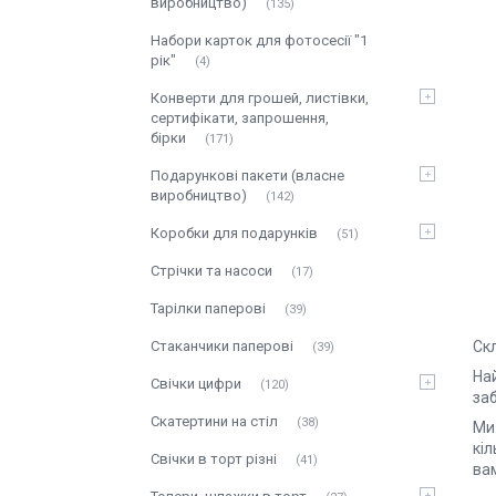
виробництво)
135
Набори карток для фотосесії "1
рік"
4
Конверти для грошей, листівки,
сертифікати, запрошення,
бірки
171
Подарункові пакети (власне
виробництво)
142
Коробки для подарунків
51
Стрічки та насоси
17
Тарілки паперові
39
Ск
Стаканчики паперові
39
На
Свічки цифри
120
заб
Скатертини на стіл
38
Ми 
кіл
Свічки в торт різні
41
ва