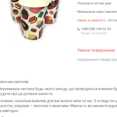
Показати оптові ціни
Мінімальна сума замовле
Оптом
Немає в наявності
+380 (98) 394-32-33
Відділ продажів
повернення товару пр
ляночки святкові
йприємніша частина будь-якого заходу, що проводиться в межах бу
удете про це рутинне заняття.
знаємо, наскільки важливі для вас власні сили та час. З огляду на 
ькостях, зокрема — святкові стаканчики. Маючи їх, ви зможете від
м завгодно: