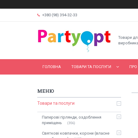
+380 (98) 394-32-33
Товари дл
виробника
ГОЛОВНА
ТОВАРИ ТА ПОСЛУГИ
ПРО
Товари та послуги
Паперові гірлянди, оздоблення
приміщень
356
Святкові ковпачки, корони (власне