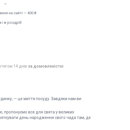
ння на сайті — 400 ₴
 і в роздріб
отягом 14 днів
за домовленістю
динку, — це миття посуду. Завдяки нам ви
це, пропонуємо все для свята у великих
святкувати день народження свого чада там, де