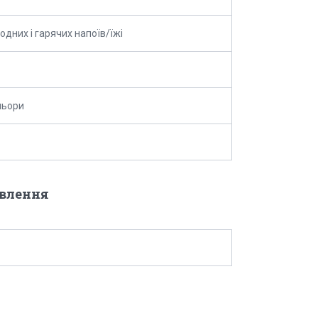
одних і гарячих напоїв/їжі
ольори
овлення