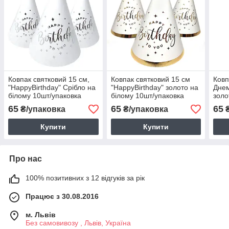
Ковпак святковий 15 см,
Ковпак святковий 15 см
Ковп
"HappyBirthday" Срібло на
"HappyBirthday" золото на
Дне
білому 10шт/упаковка
білому 10шт/упаковка
золо
упак
65
65
65
₴/упаковка
₴/упаковка
₴
Купити
Купити
Про нас
100% позитивних з 12 відгуків за рік
Працює з 30.08.2016
м. Львів
Без самовивозу , Львів, Україна