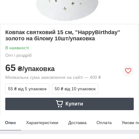
Ковпак святковий 15 см, "HappyBirthday"
золото на білому 10шт/упаковка
В наявності
Опт і роздріб
65
₴/упаковка
Мінімальна сума замовлення на сайті — 400 ₴
55 ₴
від 5 упаковок
50 ₴
від 10 упаковок
Купити
Опис
Характеристики
Доставка
Оплата
Умови п