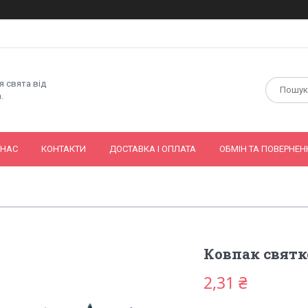
я свята від
.
 НАС
КОНТАКТИ
ДОСТАВКА І ОПЛАТА
ОБМІН ТА ПОВЕРНЕН
Ковпак святко
2,31 ₴