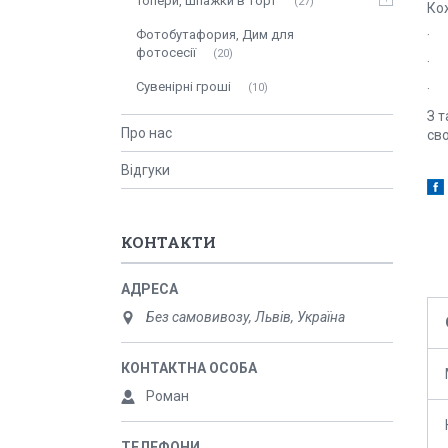
Топери, шпажки в торт
27
Кож
· 
Фотобутафория, Дим для
фотосесії
20
· 
Сувенірні гроші
· В
10
З т
Про нас
св
Відгуки
КОНТАКТИ
Без самовивозу, Львів, Україна
Роман