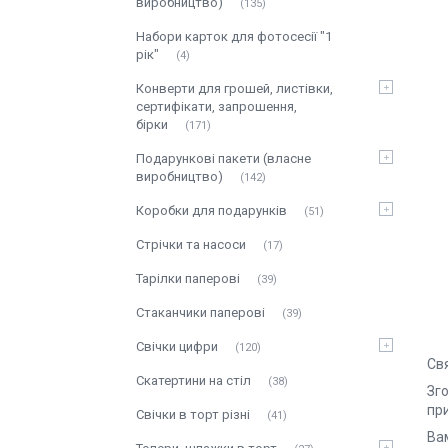
виробництво)
135
Набори карток для фотосесії "1
рік"
4
Конверти для грошей, листівки,
сертифікати, запрошення,
бірки
171
Подарункові пакети (власне
виробництво)
142
Коробки для подарунків
51
Стрічки та насоси
17
Тарілки паперові
39
Стаканчики паперові
39
Свічки цифри
120
Св
Скатертини на стіл
38
Зг
при
Свічки в торт різні
41
Ва