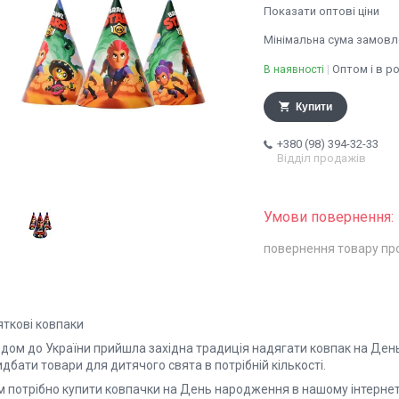
Показати оптові ціни
Мінімальна сума замовле
Оптом і в р
В наявності
Купити
+380 (98) 394-32-33
Відділ продажів
повернення товару пр
яткові ковпаки
одом до України прийшла західна традиція надягати ковпак на Де
дбати товари для дитячого свята в потрібній кількості.
м потрібно купити ковпачки на День народження в нашому інтернет-