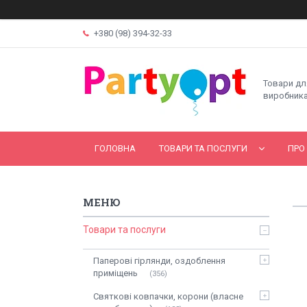
+380 (98) 394-32-33
Товари дл
виробника
ГОЛОВНА
ТОВАРИ ТА ПОСЛУГИ
ПРО
Товари та послуги
Паперові гірлянди, оздоблення
приміщень
356
Святкові ковпачки, корони (власне