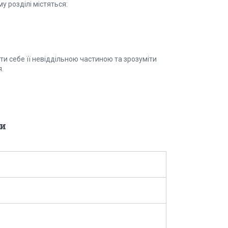
у розділі містяться:
и себе її невіддільною частиною та зрозуміти
.
и