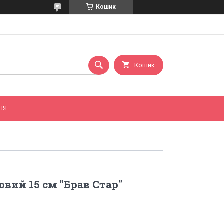
Кошик
Кошик
НЯ
вий 15 см "Брав Стар"