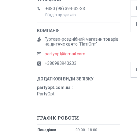
+380 (98) 394-32-33
Відділ продажів
Гуртово-розднібний магазин товарів
на дитяче свято "ПатіОпт"
partyopt@gmail.com
+380983943233
partyopt.com.ua
PartyOpt
ГРАФІК РОБОТИ
Понеділок
09:00
18:00