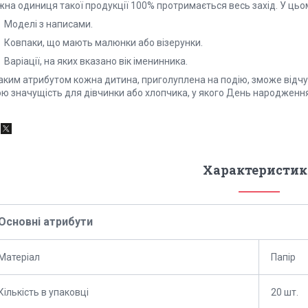
на одиниця такої продукції 100% протримається весь захід. У цьом
Моделі з написами.
Ковпаки, що мають малюнки або візерунки.
аріації, на яких вказано вік іменинника.
аким атрибутом кожна дитина, приголуплена на подію, зможе відчут
ою значущість для дівчинки або хлопчика, у якого День народження
Характеристик
Основні атрибути
Матеріал
Папір
Кількість в упаковці
20 шт.