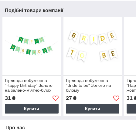
Подібні товари компанії
Гірлянда побуквенна
Гірлянда побуквенна
Гірл
"Happy Birthday" Золото
"Bride to be" Золото на
"Hap
на зелено-м'ятно-білих
білому
жовт
прапорцях
31
27
31
₴
₴
Купити
Купити
Про нас