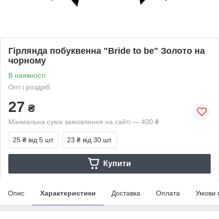
Гірлянда побуквенна "Bride to be" Золото на
чорному
В наявності
Опт і роздріб
27
₴
Мінімальна сума замовлення на сайті — 400 ₴
25 ₴
від 5 шт.
23 ₴
від 30 шт.
Купити
Опис
Характеристики
Доставка
Оплата
Умови 