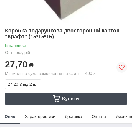
Коробка подарункова двосторонній картон
"Крафт" (15*15*15)
В наявності
Опт і роздріб
27,70
₴
Мінімальна сума замовлення на сайті — 400 ₴
27,20 ₴
від 2 шт.
Купити
Опис
Характеристики
Доставка
Оплата
Умови п