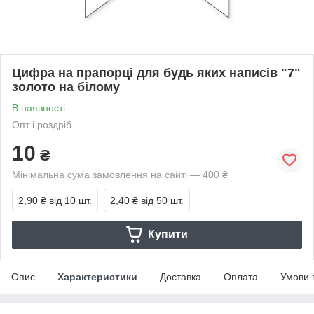
Цифра на прапорці для будь яких написів "7"
золото на білому
В наявності
Опт і роздріб
10
₴
Мінімальна сума замовлення на сайті — 400 ₴
2,90 ₴
від 10 шт.
2,40 ₴
від 50 шт.
Купити
Опис
Характеристики
Доставка
Оплата
Умови 