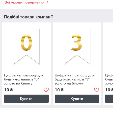
Всі умови повернення
Подібні товари компанії
Цифра на прапорці для
Цифра на прапорці для
Цифр
будь яких написів "0"
будь яких написів "3"
будь
золото на білому
золото на білому
золо
10
10
10
₴
₴
Купити
Купити