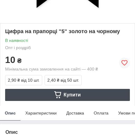
Цифра на прапорці "5" золото на чорному
В наявності
Опт і роздріб
10
₴
Мінімальна сума замовлення на сайті — 400 ₴
2,90 ₴
від 10 шт.
2,40 ₴
від 50 шт.
Купити
Опис
Характеристики
Доставка
Оплата
Умови п
Опис