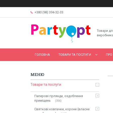
+380 (98) 394-32-33
Товари дл
виробника
ГОЛОВНА
ТОВАРИ ТА ПОСЛУГИ
ПРО
Товари та послуги
Паперові гірлянди, оздоблення
приміщень
356
Святкові ковпачки, корони (власне