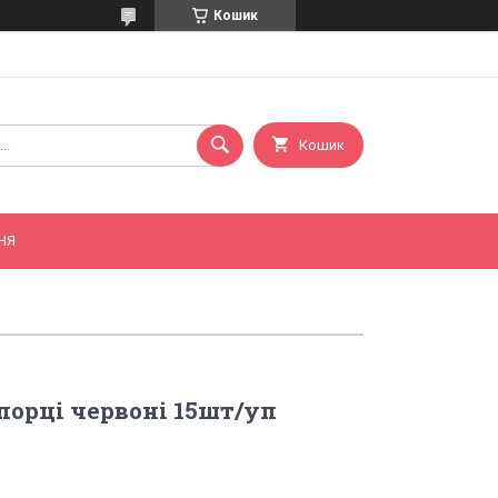
Кошик
Кошик
НЯ
порці червоні 15шт/уп