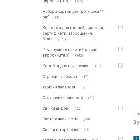
виробництво)
135
Набори карток для фотосесії "1
рік"
4
Конверти для грошей, листівки,
сертифікати, запрошення,
бірки
171
Подарункові пакети (власне
виробництво)
142
Коробки для подарунків
51
Стрічки та насоси
17
Тарілки паперові
39
Стаканчики паперові
39
Свічки цифри
120
Гір
Скатертини на стіл
38
В у
Свічки в торт різні
41