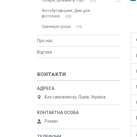
Топери, шпажки в торт
27
Фотобутафория, Дим для
фотосесії
20
Сувенірні гроші
10
Про нас
Відгуки
КОНТАКТИ
Без самовивозу, Львів, Україна
Роман