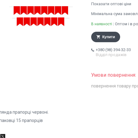
Показати оптові ціни
Мінімальна сума замовле
Оптом і в р
В наявності
Купити
+380 (98) 394-32-33
Відділ продажів
повернення товару пр
лянда прапорці червоні.
паковці 15 прапорців