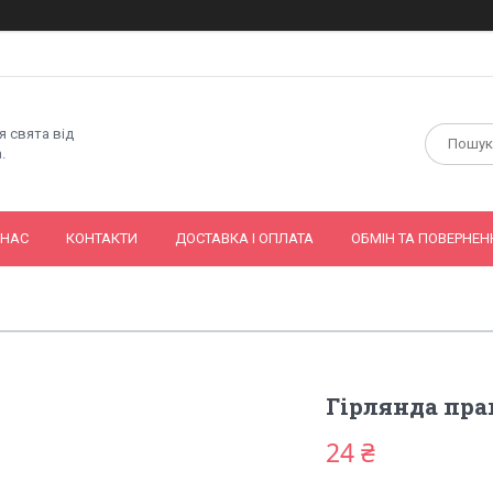
я свята від
.
 НАС
КОНТАКТИ
ДОСТАВКА І ОПЛАТА
ОБМІН ТА ПОВЕРНЕН
Гірлянда пра
24 ₴