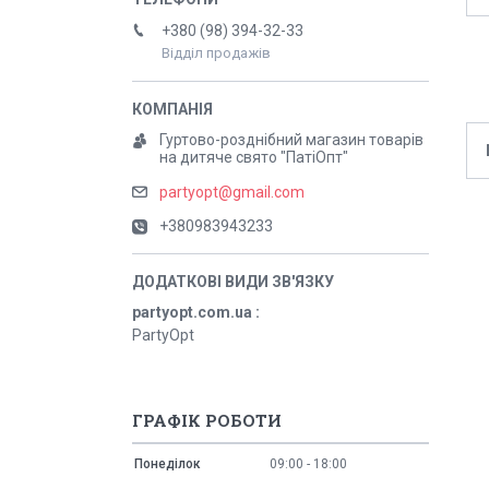
+380 (98) 394-32-33
Відділ продажів
Гуртово-розднібний магазин товарів
на дитяче свято "ПатіОпт"
partyopt@gmail.com
+380983943233
partyopt.com.ua
PartyOpt
ГРАФІК РОБОТИ
Понеділок
09:00
18:00