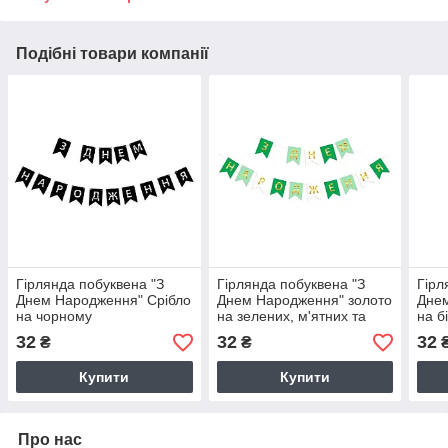
Подібні товари компанії
Гірлянда побуквена "З
Гірлянда побуквена "З
Гірл
Днем Народження" Срібло
Днем Народження" золото
Днем
на чорному
на зелених, м'ятних та
на б
білих прапорцях
32
32
32
₴
₴
Купити
Купити
Про нас