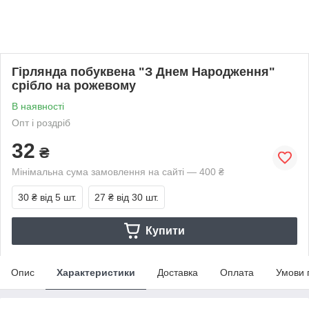
Гірлянда побуквена "З Днем Народження"
срібло на рожевому
В наявності
Опт і роздріб
32
₴
Мінімальна сума замовлення на сайті — 400 ₴
30 ₴
від 5 шт.
27 ₴
від 30 шт.
Купити
Опис
Характеристики
Доставка
Оплата
Умови 