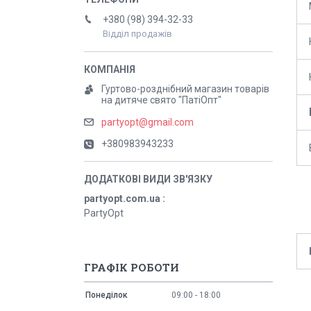
+380 (98) 394-32-33
Відділ продажів
Гуртово-розднібний магазин товарів
на дитяче свято "ПатіОпт"
partyopt@gmail.com
+380983943233
partyopt.com.ua
PartyOpt
ГРАФІК РОБОТИ
Понеділок
09:00
18:00