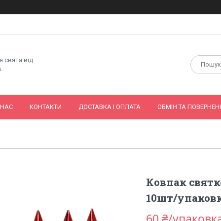
я свята від
.
 НАС
КОНТАКТИ
ДОСТАВКА І ОПЛАТА
ОБМІН ТА ПОВЕРНЕН
Ковпак святк
10шт/упаков
60 ₴/упаковк