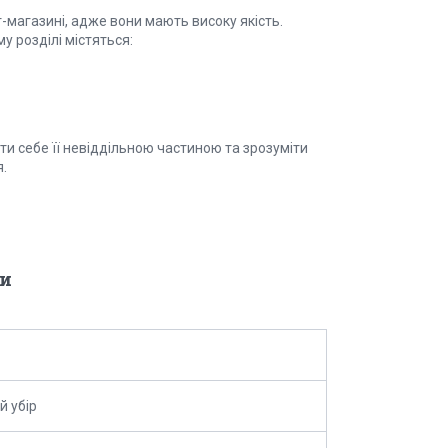
магазині, адже вони мають високу якість.
у розділі містяться:
и себе її невіддільною частиною та зрозуміти
.
и
й убір