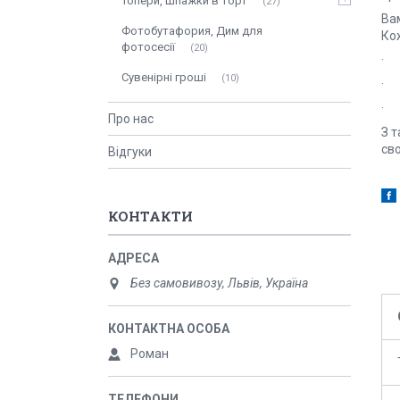
Топери, шпажки в торт
27
Ва
Фотобутафория, Дим для
Кож
фотосесії
20
· 
Сувенірні гроші
10
· 
· В
Про нас
З т
св
Відгуки
КОНТАКТИ
Без самовивозу, Львів, Україна
Роман