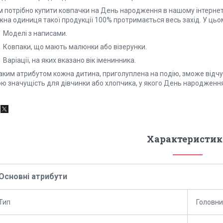
м потрібно купити ковпачки на День народження в нашому інтернет-
на одиниця такої продукції 100% протримається весь захід. У цьом
Моделі з написами.
Ковпаки, що мають малюнки або візерунки.
аріації, на яких вказано вік іменинника.
аким атрибутом кожна дитина, приголуплена на подію, зможе відчут
ою значущість для дівчинки або хлопчика, у якого День народження
Характеристик
Основні атрибути
Тип
Головни