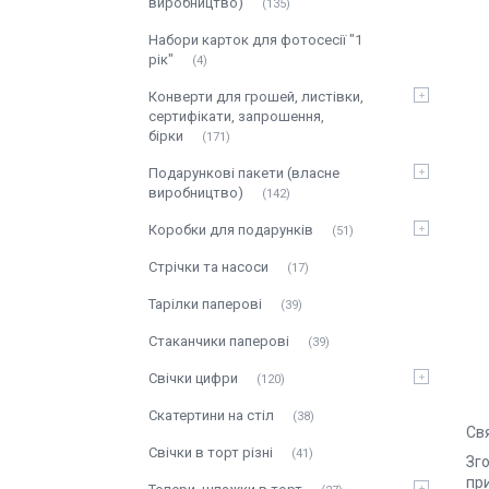
виробництво)
135
Набори карток для фотосесії "1
рік"
4
Конверти для грошей, листівки,
сертифікати, запрошення,
бірки
171
Подарункові пакети (власне
виробництво)
142
Коробки для подарунків
51
Стрічки та насоси
17
Тарілки паперові
39
Стаканчики паперові
39
Свічки цифри
120
Скатертини на стіл
38
Св
Свічки в торт різні
41
Зг
при