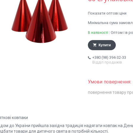
Показати оптові ціни
Мінімальна сума замовле
Оптом і в р
В наявності
Купити
+380 (98) 394-32-33
Відділ продажів
повернення товару пр
яткові ковпаки
одом до України прийшла західна традиція надягати ковпак на Де
дбати товари для дитячого свята в потрібній кількості.