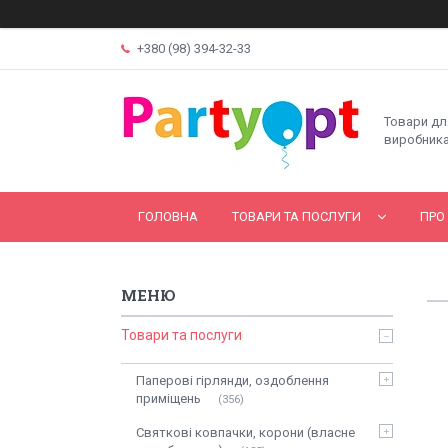
+380 (98) 394-32-33
Товари дл
виробника
ГОЛОВНА
ТОВАРИ ТА ПОСЛУГИ
ПРО
Товари та послуги
Паперові гірлянди, оздоблення
приміщень
356
Святкові ковпачки, корони (власне