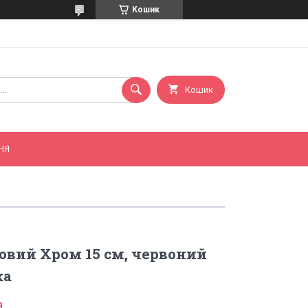
Кошик
Кошик
НЯ
овий Хром 15 см, червоний
ка
а