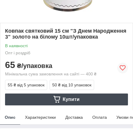
Ковпак святковий 15 см "З Днем Народження
3" золото на білому 10шт/упаковка
В наявності
Опт і роздріб
65
₴/упаковка
Мінімальна сума замовлення на сайті — 400 ₴
55 ₴
від 5 упаковок
50 ₴
від 10 упаковок
Купити
Опис
Характеристики
Доставка
Оплата
Умови п