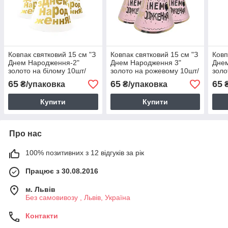
Ковпак святковий 15 см "З
Ковпак святковий 15 см "З
Ковп
Днем Народження-2"
Днем Народження 3"
Дне
золото на білому 10шт/
золото на рожевому 10шт/
золо
упаковка
упаковка
упак
65
65
65
₴/упаковка
₴/упаковка
₴
Купити
Купити
Про нас
100% позитивних з 12 відгуків за рік
Працює з 30.08.2016
м. Львів
Без самовивозу , Львів, Україна
Контакти