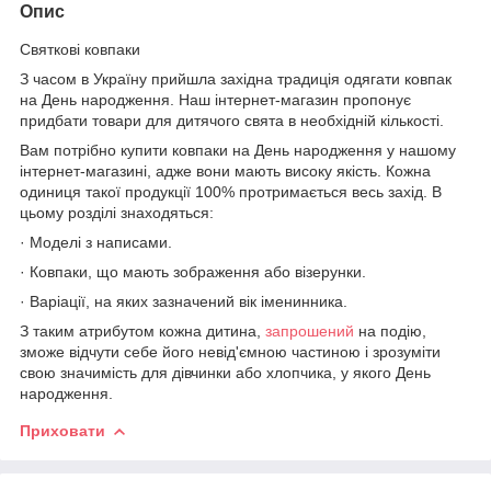
Опис
Святкові ковпаки
З часом в Україну прийшла західна традиція одягати ковпак
на День народження. Наш інтернет-магазин пропонує
придбати товари для дитячого свята в необхідній кількості.
Вам потрібно купити ковпаки на День народження у нашому
інтернет-магазині, адже вони мають високу якість. Кожна
одиниця такої продукції 100% протримається весь захід. В
цьому розділі знаходяться:
· Моделі з написами.
· Ковпаки, що мають зображення або візерунки.
· Варіації, на яких зазначений вік іменинника.
З таким атрибутом кожна дитина,
запрошений
на подію,
зможе відчути себе його невід'ємною частиною і зрозуміти
свою значимість для дівчинки або хлопчика, у якого День
народження.
Приховати