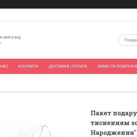
я свята від
.
 НАС
КОНТАКТИ
ДОСТАВКА І ОПЛАТА
ОБМІН ТА ПОВЕРНЕН
Пакет подар
тисненням з
Народження" 