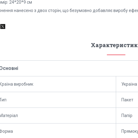
мір: 24*20*9 см
снення нанесено з двох сторін, що безумовно добавляє виробу е
Характеристик
Основні
Країна виробник
Україна
Тип
Пакет
Матеріал
Папір
Форма
Прямок