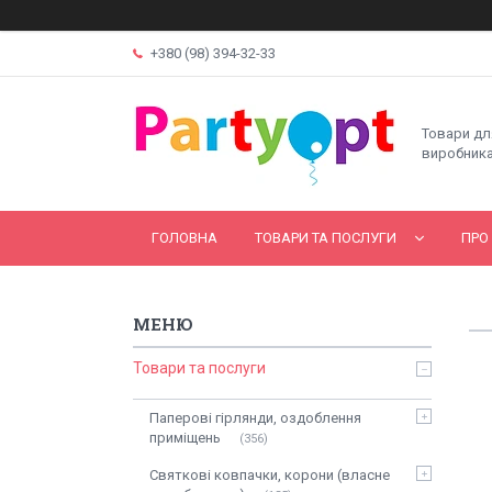
+380 (98) 394-32-33
Товари дл
виробника
ГОЛОВНА
ТОВАРИ ТА ПОСЛУГИ
ПРО
Товари та послуги
Паперові гірлянди, оздоблення
приміщень
356
Святкові ковпачки, корони (власне