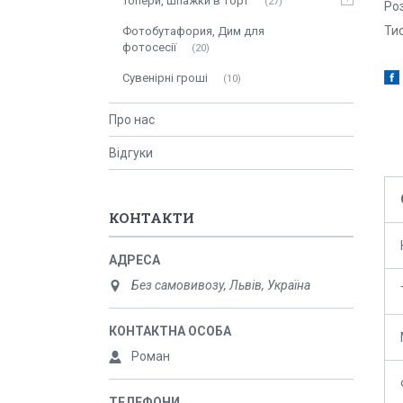
Топери, шпажки в торт
27
Роз
Ти
Фотобутафория, Дим для
фотосесії
20
Сувенірні гроші
10
Про нас
Відгуки
КОНТАКТИ
Без самовивозу, Львів, Україна
Роман