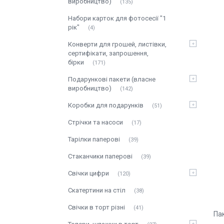
виробництво)
135
Набори карток для фотосесії "1
рік"
4
Конверти для грошей, листівки,
сертифікати, запрошення,
бірки
171
Подарункові пакети (власне
виробництво)
142
Коробки для подарунків
51
Стрічки та насоси
17
Тарілки паперові
39
Стаканчики паперові
39
Свічки цифри
120
Скатертини на стіл
38
Свічки в торт різні
41
Па