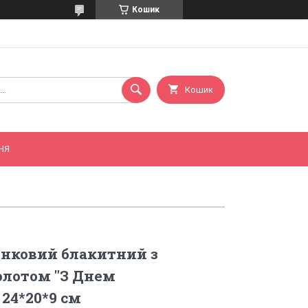
Кошик
Кошик
НЯ
унковий блакитний з
олотом "З Днем
24*20*9 см