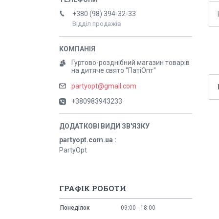
+380 (98) 394-32-33
Відділ продажів
Гуртово-розднібний магазин товарів
на дитяче свято "ПатіОпт"
partyopt@gmail.com
+380983943233
partyopt.com.ua
PartyOpt
ГРАФІК РОБОТИ
Понеділок
09:00
18:00