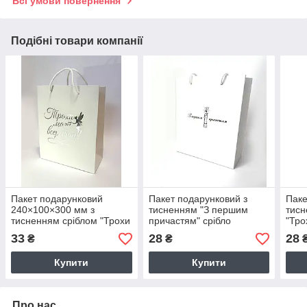
Всі умови повернення
Подібні товари компанії
Пакет подарунковий
Пакет подарунковий з
Паке
240×100×300 мм з
тисненням "З першим
тисн
тисненням сріблом "Трохи
причастям" срібло
"Тро
магії всередині"
(24*20*9)
(24*
33
28
28
₴
₴
Купити
Купити
Про нас