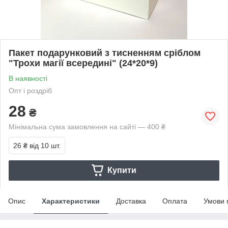
Пакет подарунковий з тисненням сріблом
"Трохи магії всередині" (24*20*9)
В наявності
Опт і роздріб
28
₴
Мінімальна сума замовлення на сайті — 400 ₴
26 ₴
від 10 шт.
Купити
Опис
Характеристики
Доставка
Оплата
Умови 