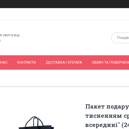
я свята від
.
 НАС
КОНТАКТИ
ДОСТАВКА І ОПЛАТА
ОБМІН ТА ПОВЕРНЕН
Пакет подару
тисненням ср
всередині" (2