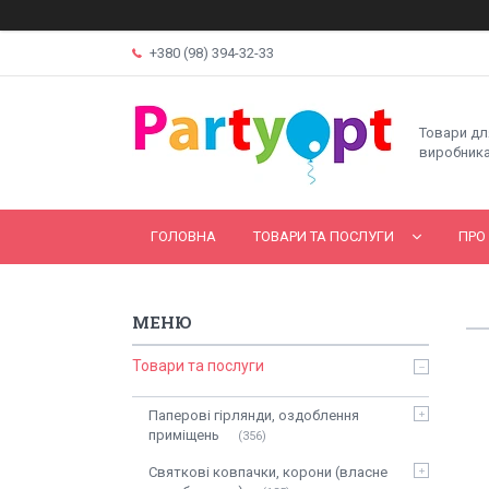
+380 (98) 394-32-33
Товари дл
виробника
ГОЛОВНА
ТОВАРИ ТА ПОСЛУГИ
ПРО
Товари та послуги
Паперові гірлянди, оздоблення
приміщень
356
Святкові ковпачки, корони (власне