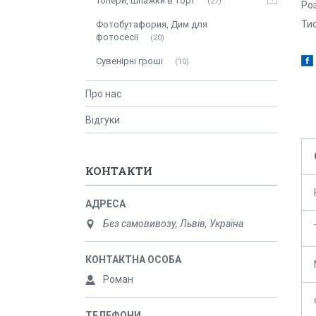
Топери, шпажки в торт
27
Роз
Ти
Фотобутафория, Дим для
фотосесії
20
Сувенірні гроші
10
Про нас
Відгуки
КОНТАКТИ
Без самовивозу, Львів, Україна
Роман