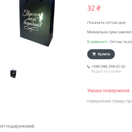
32 ₴
Показати оптові ціни
Мінімальна сума замовле
Оптом і в р
В наявності
Купити
+380 (98) 394-32-33
Відділ продажів
повернення товару пр
кет подарунковий.