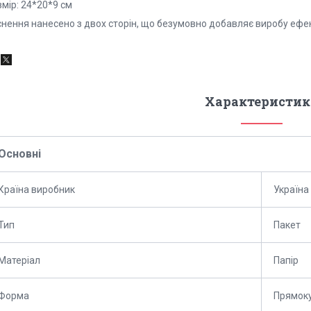
мір: 24*20*9 см
снення нанесено з двох сторін, що безумовно добавляє виробу е
Характеристик
Основні
Країна виробник
Україна
Тип
Пакет
Матеріал
Папір
Форма
Прямок