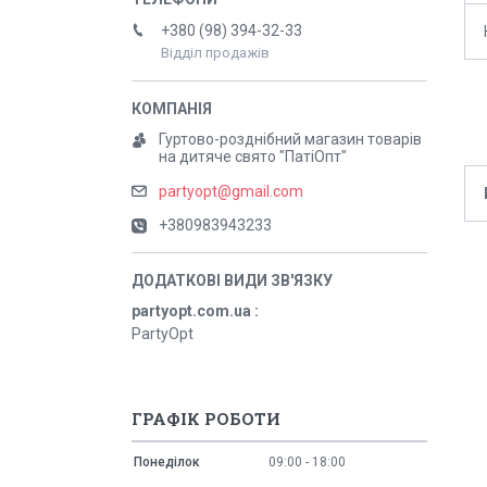
+380 (98) 394-32-33
Відділ продажів
Гуртово-розднібний магазин товарів
на дитяче свято "ПатіОпт"
partyopt@gmail.com
+380983943233
partyopt.com.ua
PartyOpt
ГРАФІК РОБОТИ
Понеділок
09:00
18:00