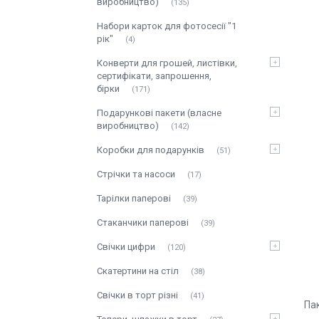
виробництво)
135
Набори карток для фотосесії "1
рік"
4
Конверти для грошей, листівки,
сертифікати, запрошення,
бірки
171
Подарункові пакети (власне
виробництво)
142
Коробки для подарунків
51
Стрічки та насоси
17
Тарілки паперові
39
Стаканчики паперові
39
Свічки цифри
120
Скатертини на стіл
38
Свічки в торт різні
41
Па