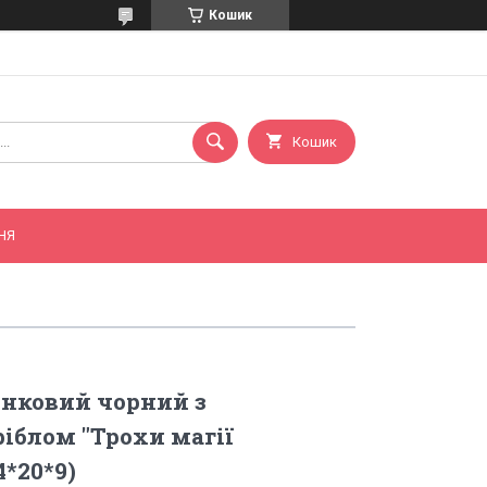
Кошик
Кошик
НЯ
нковий чорний з
іблом "Трохи магії
4*20*9)