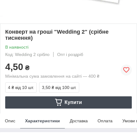
Конверт на гроші "Wedding 2" (срібне
тиснення)
В наявності
Код: Wedding 2 срібло
Опт і роздріб
4,50
₴
Мінімальна сума замовлення на сайті — 400 ₴
4 ₴
від 10 шт.
3,50 ₴
від 100 шт.
Купити
Опис
Характеристики
Доставка
Оплата
Умови 