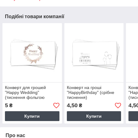
Подібні товари компанії
Конверт для грошей
Конверт на гроші
Конв
"Happy Wedding"
"HappyBirthday" (срібне
"Hap
(тиснення фольгою
тиснення)
(тис
рожеве золото)
фол
5
4,50
4,5
₴
₴
Купити
Купити
Про нас