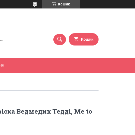
Кошик
Кошик
НЯ
віска Ведмедик Тедді, Me to