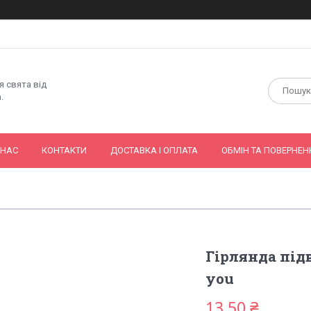
я свята від
.
 НАС
КОНТАКТИ
ДОСТАВКА І ОПЛАТА
ОБМІН ТА ПОВЕРНЕН
Гірлянда під
you
13,50 ₴