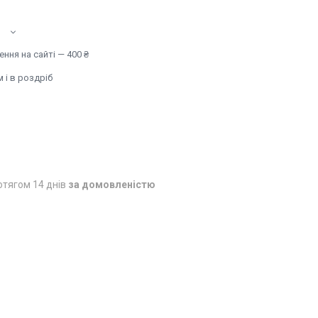
ння на сайті — 400 ₴
 і в роздріб
отягом 14 днів
за домовленістю