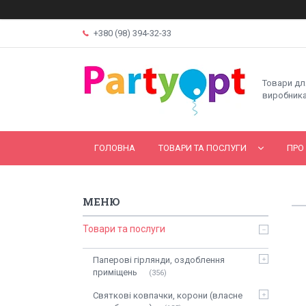
+380 (98) 394-32-33
Товари дл
виробника
ГОЛОВНА
ТОВАРИ ТА ПОСЛУГИ
ПРО
Товари та послуги
Паперові гірлянди, оздоблення
приміщень
356
Святкові ковпачки, корони (власне