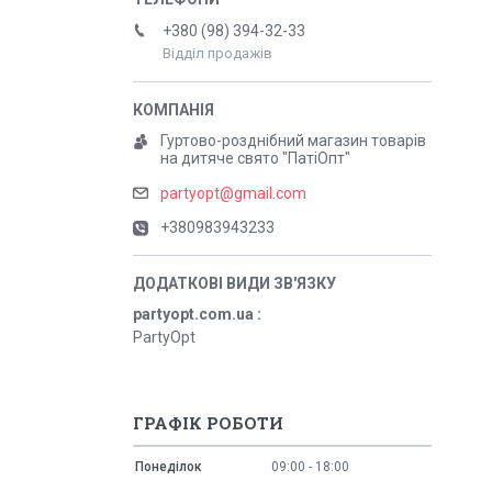
+380 (98) 394-32-33
Відділ продажів
Гуртово-розднібний магазин товарів
на дитяче свято "ПатіОпт"
partyopt@gmail.com
+380983943233
partyopt.com.ua
PartyOpt
ГРАФІК РОБОТИ
Понеділок
09:00
18:00