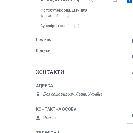
Топери, шпажки в торт
27
Фотобутафория, Дим для
фотосесії
20
Сувенірні гроші
10
Про нас
Відгуки
КОНТАКТИ
Без самовивозу, Львів, Україна
Роман