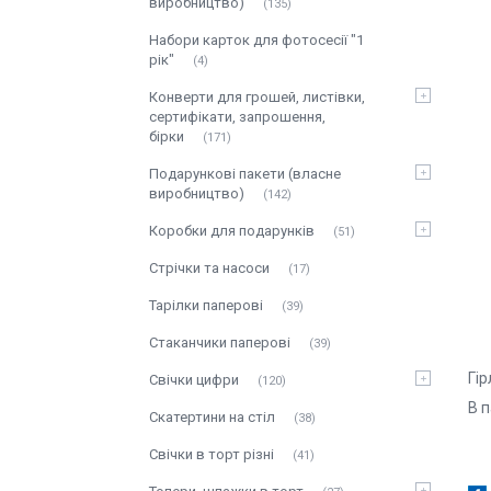
виробництво)
135
Набори карток для фотосесії "1
рік"
4
Конверти для грошей, листівки,
сертифікати, запрошення,
бірки
171
Подарункові пакети (власне
виробництво)
142
Коробки для подарунків
51
Стрічки та насоси
17
Тарілки паперові
39
Стаканчики паперові
39
Гір
Свічки цифри
120
В п
Скатертини на стіл
38
Свічки в торт різні
41