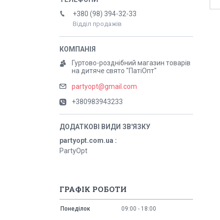
+380 (98) 394-32-33
Відділ продажів
Гуртово-розднібний магазин товарів
на дитяче свято "ПатіОпт"
partyopt@gmail.com
+380983943233
partyopt.com.ua
PartyOpt
ГРАФІК РОБОТИ
Понеділок
09:00
18:00