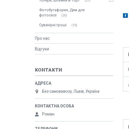
Топери, шпажки в торт
27
Фотобутафория, Дим для
фотосесії
20
Сувенірні гроші
10
Про нас
Відгуки
КОНТАКТИ
Без самовивозу, Львів, Україна
Роман