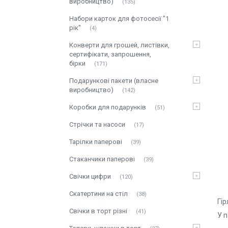
виробництво)
135
Набори карток для фотосесії "1
рік"
4
Конверти для грошей, листівки,
сертифікати, запрошення,
бірки
171
Подарункові пакети (власне
виробництво)
142
Коробки для подарунків
51
Стрічки та насоси
17
Тарілки паперові
39
Стаканчики паперові
39
Свічки цифри
120
Скатертини на стіл
38
Гір
Свічки в торт різні
41
У п