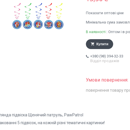
Показати оптові ціни
Мінімальна сума замовле
Оптом і в р
В наявності
Купити
+380 (98) 394-32-33
Відділ продажів
повернення товару пр
лянда підвіска Щенячий патруль, PawPatrol
акованні 5 підвісок, на кожній різні тематичні картинки!