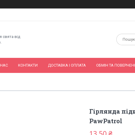
я свята від
.
 НАС
КОНТАКТИ
ДОСТАВКА І ОПЛАТА
ОБМІН ТА ПОВЕРНЕН
Гірлянда під
PawPatrol
13,50 ₴