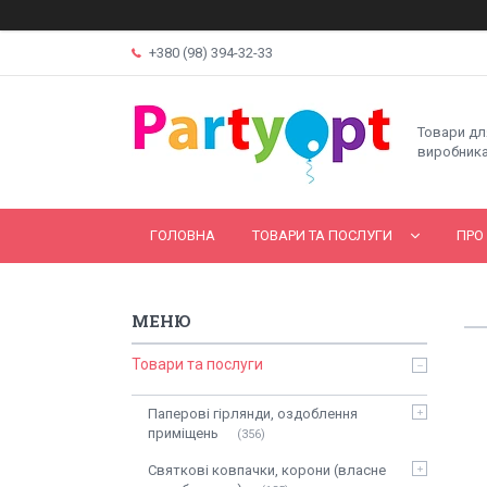
+380 (98) 394-32-33
Товари дл
виробника
ГОЛОВНА
ТОВАРИ ТА ПОСЛУГИ
ПРО
Товари та послуги
Паперові гірлянди, оздоблення
приміщень
356
Святкові ковпачки, корони (власне