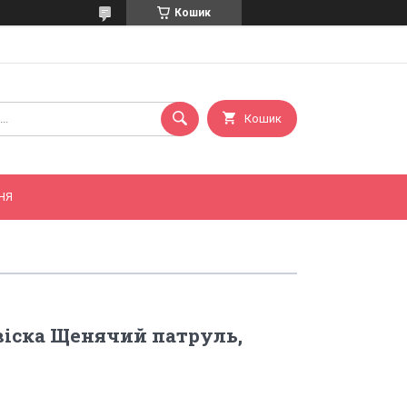
Кошик
Кошик
НЯ
віска Щенячий патруль,