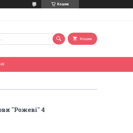
Кошик
Кошик
НЯ
ви "Рожеві" 4