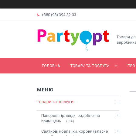
+380 (98) 394-32-33
Товари дл
виробника
ГОЛОВНА
ТОВАРИ ТА ПОСЛУГИ
ПРО
Товари та послуги
Паперові гірлянди, оздоблення
приміщень
356
Святкові ковпачки, корони (власне