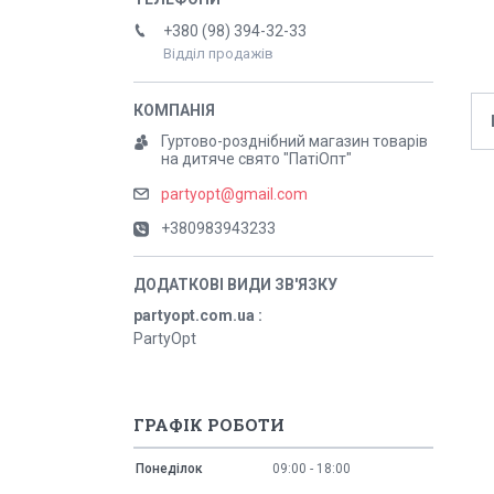
+380 (98) 394-32-33
Відділ продажів
Гуртово-розднібний магазин товарів
на дитяче свято "ПатіОпт"
partyopt@gmail.com
+380983943233
partyopt.com.ua
PartyOpt
ГРАФІК РОБОТИ
Понеділок
09:00
18:00