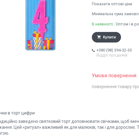
Показати оптові ціни
Мінімальна сума замовле
Оптом і в р
В наявності
Купити
+380 (98) 394-32-33
Відділ продажів
повернення товару пр
чки в торт цифри
диційно заведено святковий торт доповнювати свічками, щоб іменин
ання. Цей «ритуал» важливий як для малюків, так і для дорослих. 
агою.