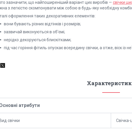
рто зазначити, що найпоширеніший варіант цих виробів —
свічки ц
жна з легкістю скомпонувати між собою в будь-яку необхідну комбі
талі оформлення таких декоративних елементів:
вони бувають різних відтінків і розмірів;
зазвичай виконуються в об'ємі;
нерідко декоруються блискітками;
під час горіння фітиль опускає всередину свічки, а отже, віск із не
Характеристик
Основні атрибути
Вид свічки
Свічка-