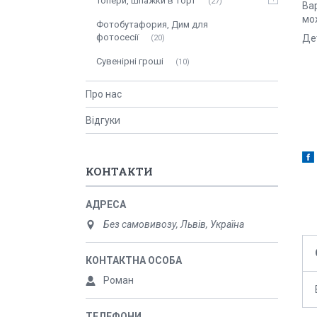
Топери, шпажки в торт
27
Ва
мо
Фотобутафория, Дим для
фотосесії
Де
20
Сувенірні гроші
10
Про нас
Відгуки
КОНТАКТИ
Без самовивозу, Львів, Україна
Роман