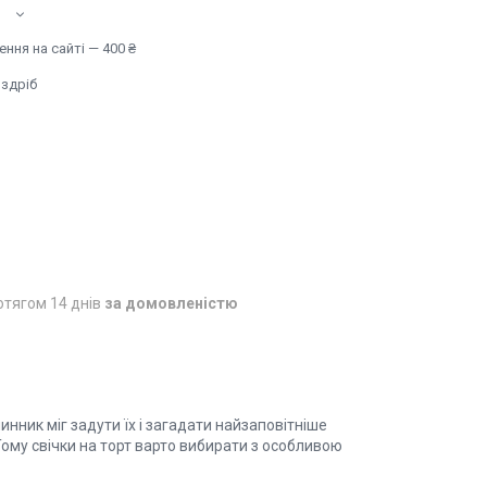
ння на сайті — 400 ₴
оздріб
отягом 14 днів
за домовленістю
ник міг задути їх і загадати найзаповітніше
Тому свічки на торт варто вибирати з особливою