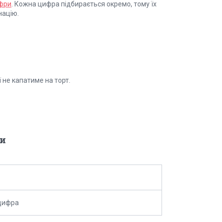
ифри
. Кожна цифра підбирається окремо, тому їх
націю.
ї не капатиме на торт.
и
цифра