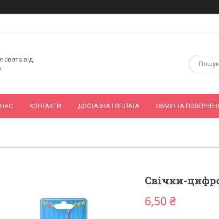
я свята від
.
 НАС
КОНТАКТИ
ДОСТАВКА І ОПЛАТА
ОБМІН ТА ПОВЕРНЕН
Свічки-цифро
6,50 ₴