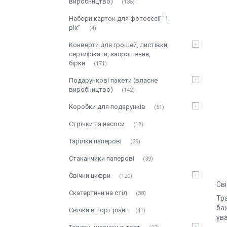
виробництво)
135
Набори карток для фотосесії "1
рік"
4
Конверти для грошей, листівки,
сертифікати, запрошення,
бірки
171
Подарункові пакети (власне
виробництво)
142
Коробки для подарунків
51
Стрічки та насоси
17
Тарілки паперові
39
Стаканчики паперові
39
Свічки цифри
120
Сві
Скатертини на стіл
38
Тра
баж
Свічки в торт різні
41
ув