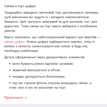
Свічки в торт цифри
Традиційно заведено святковий торт доповнювати свічками,
щоб іменинник міг задути їх і загадати найзаповітніше
бажання. Цей «ритуал» важливий як для малюків, так і для
дорослих. Тому свічки на торт варто вибирати з особливою
увагою.
Варто зазначити, що найпоширеніший варіант цих виробів —
свічки цифри
. Кожна цифра підбирається окремо, тому їх
можна з легкістю скомпонувати між собою в будь-яку
необхідну комбінацію.
Деталі оформлення таких декоративних елементів:
вони бувають різних відтінків і розмірів;
зазвичай виконуються в об'ємі;
нерідко декоруються блискітками;
під час горіння фітиль опускає всередину свічки, а
отже, віск із неї не капатиме на торт.
Приховати