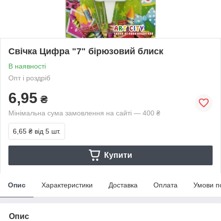
Свічка Цифра "7" бірюзовий блиск
В наявності
Опт і роздріб
6,95
₴
Мінімальна сума замовлення на сайті — 400 ₴
6,65 ₴
від 5 шт.
Купити
Опис
Характеристики
Доставка
Оплата
Умови п
Опис