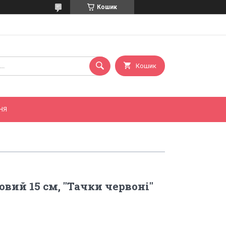
Кошик
Кошик
НЯ
вий 15 см, "Тачки червоні"