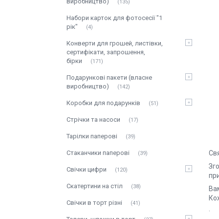
виробництво)
135
Набори карток для фотосесії "1
рік"
4
Конверти для грошей, листівки,
сертифікати, запрошення,
бірки
171
Подарункові пакети (власне
виробництво)
142
Коробки для подарунків
51
Стрічки та насоси
17
Тарілки паперові
39
Св
Стаканчики паперові
39
Зг
Свічки цифри
120
при
Скатертини на стіл
38
Ва
Кож
Свічки в торт різні
41
· 