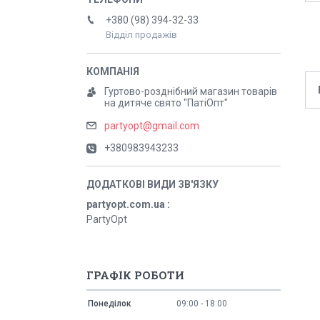
+380 (98) 394-32-33
Відділ продажів
Гуртово-розднібний магазин товарів
на дитяче свято "ПатіОпт"
partyopt@gmail.com
+380983943233
partyopt.com.ua
PartyOpt
ГРАФІК РОБОТИ
Понеділок
09:00
18:00