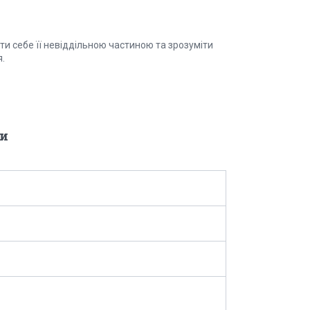
и себе її невіддільною частиною та зрозуміти
.
и