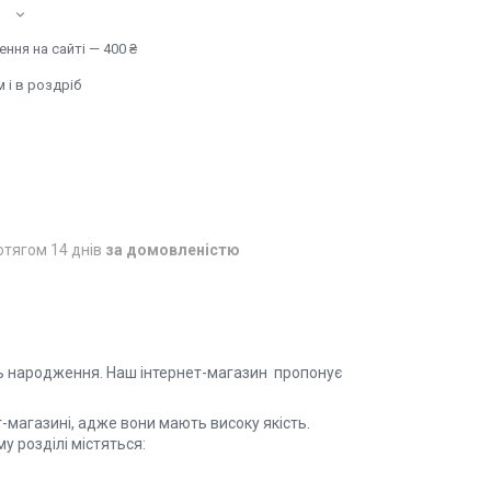
ння на сайті — 400 ₴
 і в роздріб
отягом 14 днів
за домовленістю
нь народження. Наш інтернет-магазин пропонує
магазині, адже вони мають високу якість.
у розділі містяться: