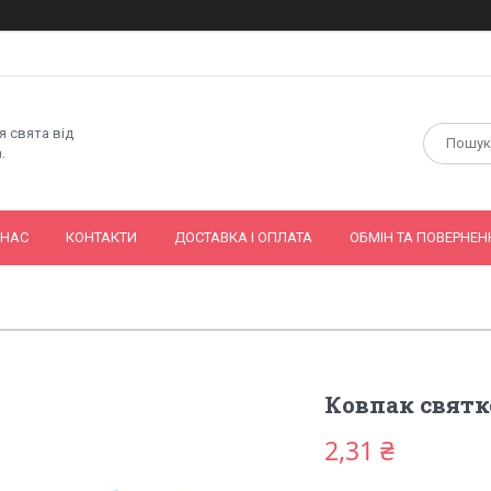
я свята від
.
 НАС
КОНТАКТИ
ДОСТАВКА І ОПЛАТА
ОБМІН ТА ПОВЕРНЕН
Ковпак святко
2,31 ₴