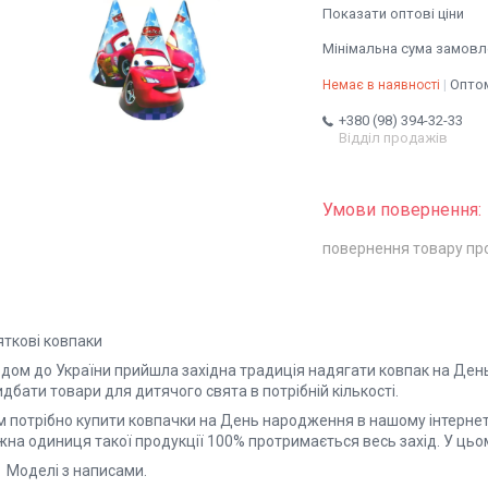
Показати оптові ціни
Мінімальна сума замовле
Оптом
Немає в наявності
+380 (98) 394-32-33
Відділ продажів
повернення товару пр
яткові ковпаки
одом до України прийшла західна традиція надягати ковпак на Де
дбати товари для дитячого свята в потрібній кількості.
м потрібно купити ковпачки на День народження в нашому інтернет-
на одиниця такої продукції 100% протримається весь захід. У цьом
Моделі з написами.