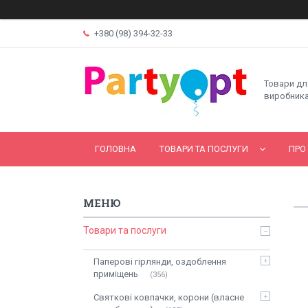
+380 (98) 394-32-33
Товари дл
виробника
ГОЛОВНА
ТОВАРИ ТА ПОСЛУГИ
ПРО
Товари та послуги
Паперові гірлянди, оздоблення
приміщень
356
Святкові ковпачки, корони (власне