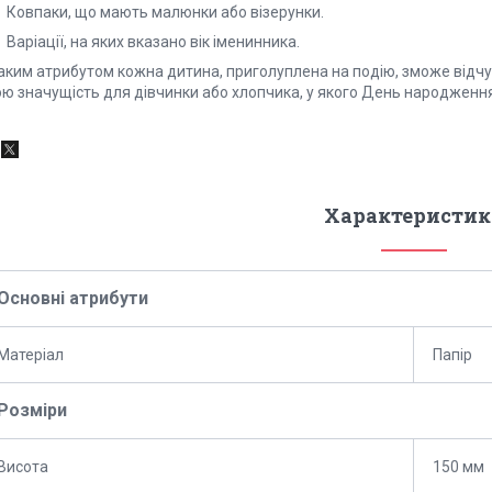
Ковпаки, що мають малюнки або візерунки.
аріації, на яких вказано вік іменинника.
аким атрибутом кожна дитина, приголуплена на подію, зможе відчут
ою значущість для дівчинки або хлопчика, у якого День народження
Характеристик
Основні атрибути
Матеріал
Папір
Розміри
Висота
150 мм