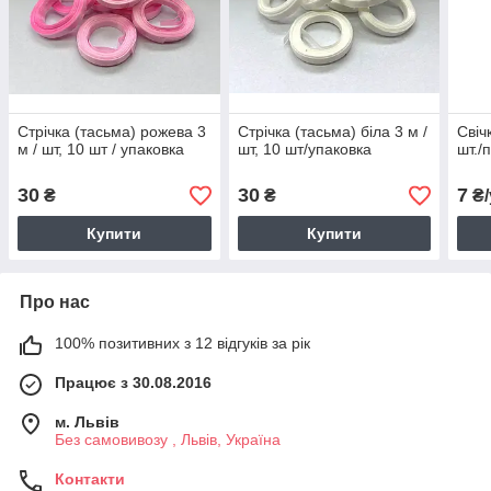
Стрічка (тасьма) рожева 3
Стрічка (тасьма) біла 3 м /
Свіч
м / шт, 10 шт / упаковка
шт, 10 шт/упаковка
шт./
30
30
7
₴
₴
₴/
Купити
Купити
Про нас
100% позитивних з 12 відгуків за рік
Працює з 30.08.2016
м. Львів
Без самовивозу , Львів, Україна
Контакти